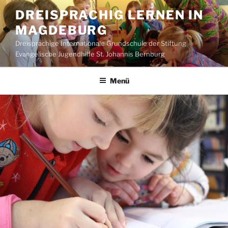
Zum
DREISPRACHIG LERNEN IN
Inhalt
MAGDEBURG
springen
Dreisprachige Internationale Grundschule der Stiftung
Evangelische Jugendhilfe St. Johannis Bernburg
Menü